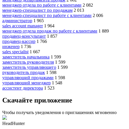
менеджер отдела по работе с клиентами
2 082
менеджер-специалист по продажам
2 013
менеджер-специалист по работе с клиентами
2 006
администратор
1 965
sales account manager
1 964
менеджер отдела продаж по работе с клиентами
1 889
продавец-консультант
1 857
продавец-кассир
1 766
инженер
1 736
sales specialist
1 667
заместитель начальника
1 599
заместитель руководителя
1 599
заместитель управляющего
1 599
руководитель продаж
1 598
управляющий продажами
1 598
управляющий менеджер
1 548
ассистент директора
1 523
Скачайте приложение
Чтобы получать уведомления о приглашениях мгновенно
HeadHunter