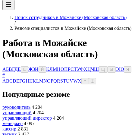
Поиск сотрудников в Можайске (Московская область)
/
Резюме специалистов в Можайске (Московская область)
Работа в Можайске
(Московская область)
А
Б
В
Г
Д
Е
Ж
З
И
К
Л
М
Н
О
П
Р
С
Т
У
Ф
Х
Ц
Ч
Ш
Э
Ю
Ё
Й
Щ
Ы
Я
#
A
B
C
D
E
F
G
H
I
J
K
L
M
N
O
P
Q
R
S
T
U
V
W
X
Y
Z
Популярные резюме
руководитель
4 204
управляющий
4 204
управляющий директор
4 204
менеджер
4 097
кассир
2 831
техник
2 437