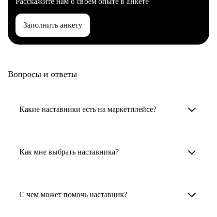
Расскажите нам о своем опыте в анкете
Заполнить анкету
Вопросы и ответы
Какие наставники есть на маркетплейсе?
Карьерные наставники — это HR-
специалисты, карьерные консультанты,
Как мне выбрать наставника?
психологи, резюмерайтеры и менторы.
Умный поиск поможет в три клика выбрать
Менторы работают в ИТ, дизайне, других
наставника для достижения вашей цели.
С чем может помочь наставник?
узкоспециализированных сферах. Они
помогут прокачать навыки, построить