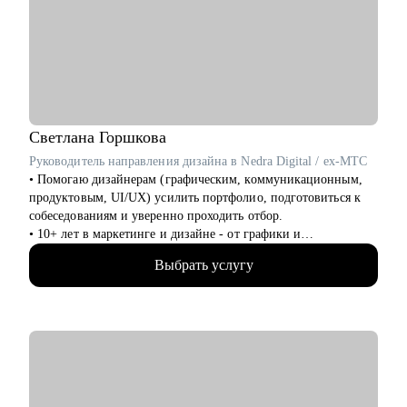
• Техлидам/тимлидам: развитие в ИТ-архитектуре,
подготовка к собеседованиям.
• Архитекторам: карьерный рост до корпоративного уровня.
• Разработчикам: архитектурные решения.
• ИТ-руководителям: понимание роли архитектуры.
Светлана
Горшкова
Руководитель направления дизайна в Nedra Digital / ex-МТС
• Помогаю дизайнерам (графическим, коммуникационным,
продуктовым, UI/UX) усилить портфолио, подготовиться к
собеседованиям и уверенно проходить отбор.
• 10+ лет в маркетинге и дизайне - от графики и
коммуникаций до продукта
Выбрать услугу
• Разобрала 1000+ портфолио дизайнеров и быстро вижу
сильные и слабые места
• Прошла 100+ собеседований по обе стороны стола
• Работала в телекоме, с товарами повседневного спроса
(FMCG) и нефтегазе - со сложными системами для бизнеса и
продуктами для миллионов пользователей
• Руководила командами дизайнеров (2-10 человек)
• Дважды проходила путь от начинающего специалиста до