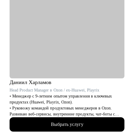
Кому могу помочь:
• топ-менеджерам, руководителям и специалистам всех
отраслей;
• линейным сотрудникам и начинающим специалистам.
Буду рада помочь Вам сделать следующий шаг в Вашей
карьере!
Даниил
Харламов
Head Product Manager в Ozon / ex-Huawei, Playrix
• Менеджер с 9-летним опытом управления в ключевых
продуктах (Huawei, Playrix, Ozon).
• Руковожу командой продуктовых менеджеров в Ozon.
Развиваю веб-сервисы, внутренние продукты, чат-боты с
применением LLM.
Выбрать услугу
• Внедряю использование данных, как продукт.
• Провел более 700 консультаций на карьерные и