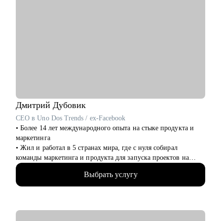
Дмитрий
Дубовик
CEO в Uno Dos Trends / ex-Facebook
• Более 14 лет международного опыта на стыке продукта и
маркетинга
• Жил и работал в 5 странах мира, где с нуля собирал
команды маркетинга и продукта для запуска проектов на
рынках США и Европы
Выбрать услугу
• Вывел на рынок UK мобильное приложение в сфере фудтех
в роли CMO
• Руководил операционными и IT-проектами в Facebook в
Дублине
• Сейчас CEO и сооснователь платформы для запуска