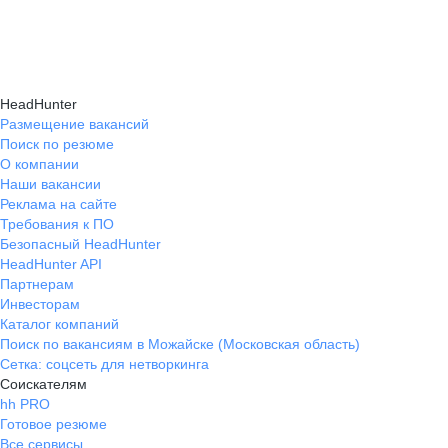
подходящие направления роста и повысить
текущем месте работы и о том, кому он будет
Создать план карьерного роста помогут
эффективность карьерного движения.
полезен, с какими запросами работает.
карьерные эксперты на hh.ru: они определят
Вы точно найдёте того, кто вам нужен!
ваши сильные стороны, поставят цели
HeadHunter
и предложат конкретные шаги для успешного
Размещение вакансий
Поиск по резюме
карьерного продвижения.
О компании
Наши вакансии
Реклама на сайте
Требования к ПО
Безопасный HeadHunter
HeadHunter API
Партнерам
Инвесторам
Каталог компаний
Поиск по вакансиям в Можайске (Московская область)
Сетка: соцсеть для нетворкинга
Соискателям
hh PRO
Готовое резюме
Все сервисы