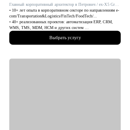
Главный корпоративный архитектор в Петрович / ex-X5 Group
• 10+ лет опыта в корпоративном секторе по направлениям e-
com/Transportation&Logistics/FinTech/FoodTech/...
• 40+ реализованных проектов: автоматизация ERP, CRM,
WMS, TMS, MDM, HCM и других систем
• 200+ часов аудита B2B: реальная практика и понимание
Выбрать услугу
работающих решений.
• 400+ собеседований проведенных для того, чтобы собрать
команды, которые действительно работают
С чем помогу:
• Карьерные цели в ИТ-архитектуре
• Резюме и подготовка к собеседованиям
• Навыки проектирования архитектуры
• Связь технологий и бизнес-ценности
• Лидерство и коммуникации
• Обратная связь и мотивация
• Внедрение архитектурной функции
• ИТ-ландшафт и дорожная карта
• ИТ-трансформация
Кому могу помочь: