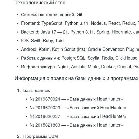
Технологический стек
Система контроля версий:
Git
Frontend:
TypeScript, Python 3.11, NodeJs, React, Redux, R
Backend:
Java 17 — 21, Python 3.11, Spring, Hibernate, Jac
IOS:
Swift, Ruby, Tuist
Android:
Kotlin, Kotlin Script (kts), Gradle Convention Plugi
Работа с данными:
PostgreSQL, Scylla, Redis, ClickHouse, 
Инфраструктура:
Nginx, Ansible, MinIo, Docker, Consul, G
Информация о правах на базы данных и программах
Базы данных
№ 2019670024 — «База данных HeadHunter»
№ 2019670023 — «База вакансий HeadHunter»
№ 2018620237 — «База вакансий HeadHunter»
№ 2015621803 — «База данных HeadHunter»
Программы ЭВМ