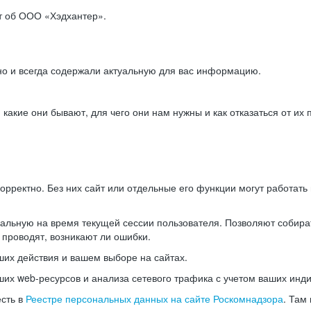
ет об ООО «Хэдхантер».
но и всегда содержали актуальную для вас информацию.
акие они бывают, для чего они нам нужны и как отказаться от их 
рректно. Без них сайт или отдельные его функции могут работат
альную на время текущей сессии пользователя. Позволяют собира
 проводят, возникают ли ошибки.
их действия и вашем выборе на сайтах.
х web-ресурсов и анализа сетевого трафика с учетом ваших инд
есть в
Реестре персональных данных на сайте Роскомнадзора
. Там