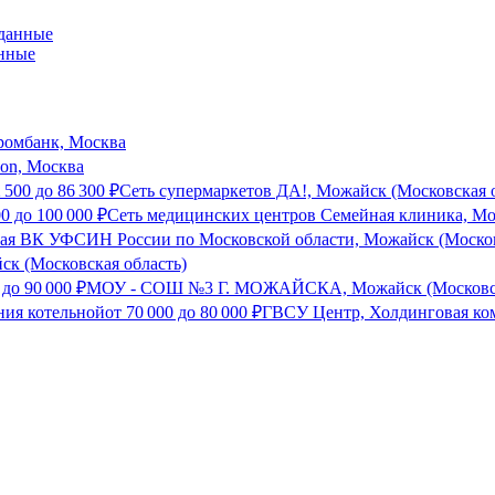
анные
ромбанк, Москва
son, Москва
 500
до
86 300
₽
Сеть супермаркетов ДА!, Можайск (Московская 
00
до
100 000
₽
Сеть медицинских центров Семейная клиника, Мо
я ВК УФСИН России по Московской области, Можайск (Москов
к (Московская область)
до
90 000
₽
МОУ - СОШ №3 Г. МОЖАЙСКА, Можайск (Московск
ния котельной
от
70 000
до
80 000
₽
ГВСУ Центр, Холдинговая ком