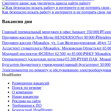
Смотрите шире: как увеличить шансы найти работу
Как безопасно искать работу в интернете и не потерять свои д
Вакансии дня
Главный премиальный менеджер в офис банка
от
350 000
₽
Газп
Продавец-кассир в Дом Моды HENDERSON
от
90 000
₽
Hender
Продавец-кассир (Можайск, ул. 1-ая Железнодорожная, 46)
от
72
Ассистент стоматолога (Можайск, Московская Область)
от
65 0
Младший инспектор ФСИН
от
62 500
до
85 000
₽
ФКУ Можайска
Операционист (складская логистика)
55 200
₽
УНИ ПАК, Можайс
Бухгалтер бюджетного учреждения/главный бухгалтер
от
50 000
Электромонтер по ремонту и обслуживанию электрооборудова
HeadHunter
Размещение вакансий
Поиск по резюме
О компании
Наши вакансии
Реклама на сайте
Требования к ПО
Безопасный HeadHunter