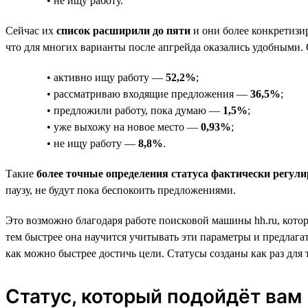
• не ищу работу.
Сейчас их
список расширили до пяти
и они более конкретизи
что для многих варианты после апгрейда оказались удобными. 
• активно ищу работу —
52,2%
;
• рассматриваю входящие предложения —
36,5%
;
• предложили работу, пока думаю —
1,5%
;
• уже выхожу на новое место —
0,93%
;
• не ищу работу —
8,8%
.
Такие
более точные определения статуса фактически регули
паузу, не будут пока беспокоить предложениями.
Это возможно благодаря работе поисковой машины hh.ru, котор
тем быстрее она научится учитывать эти параметры и предлагат
как можно быстрее достичь цели. Статусы созданы как раз для 
Статус, который подойдёт вам