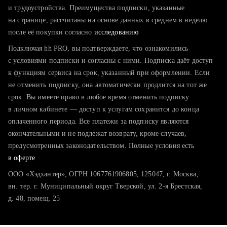
тратите много времени на поиск и вручную поднимаете
и трудоустройства. Преимущества подписки, указанные
резюме
на странице, рассчитаны на основе данных в среднем в неделю
после её покупки согласно
хотите сравнить себя с конкурентами и оценить шансы
исследованию
Подключая hh PRO, вы подтверждаете, что ознакомились
с условиями подписки и согласны с ними. Подписка даёт доступ
к функциям сервиса на срок, указанный при оформлении. Если
не отменить подписку, она автоматически продлится на тот же
срок. Вы имеете право в любое время отменить подписку
в личном кабинете — доступ к услугам сохранится до конца
оплаченного периода. Все платежи за подписку являются
окончательными и не подлежат возврату, кроме случаев,
предусмотренных законодательством. Полные условия есть
в оферте
ООО «Хэдхантер», ОГРН 1067761906805, 125047, г. Москва,
вн. тер. г. Муниципальный округ Тверской, ул. 2-я Брестская,
д. 48, помещ. 25